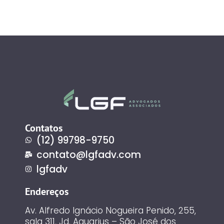
Contatos
(12) 99798-9750
contato@lgfadv.com
lgfadv
Endereços
Av. Alfredo Ignácio Nogueira Penido, 255,
sala 311, Jd. Aquarius – São José dos